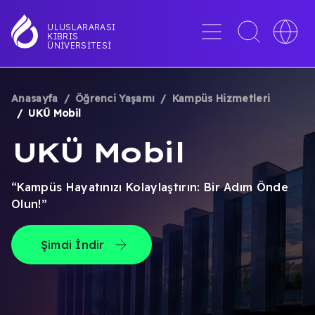
Ana
içeriğe
Menü
Toggle
Toggle
ULUSLARARASI
KIBRIS
atla
search
languag
ÜNIVERSITESI
interface
switche
Anasayfa
Öğrenci Yaşamı
Kampüs Hizmetleri
SAYFA
UKÜ Mobil
YOLU
UKÜ Mobil
“Kampüs Hayatınızı Kolaylaştırın: Bir Adım Önde
Olun!”
Şimdi İndir