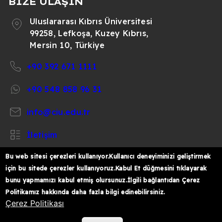
BİZE ULAŞIN
Uluslararası Kıbrıs Üniversitesi
99258, Lefkoşa, Kuzey Kıbrıs,
Mersin 10, Türkiye
+90 392 671 1111
+90 548 858 96 31
info@ciu.edu.tr
İletişim
Bu web sitesi çerezleri kullanıyor.Kullanıcı deneyiminizi geliştirmek
için bu sitede çerezler kullanıyoruz.Kabul Et düğmesini tıklayarak
bunu yapmamızı kabul etmiş olursunuz.İlgili bağlantıdan Çerez
https://www.facebook.com/CIUOfficial
https://twitter.com/CIUOfficial
https://www.instagram.com/ciu.officia
https://www.youtube.com/user/ul
https://www.linkedin.co
Politikamız hakkında daha fazla bilgi edinebilirsiniz.
k%C4%B1br%C4%B1s-
Çerez Politikası
%C3%BCniversitesi/
© 2026 Uluslararası Kıbrıs Üniversitesi