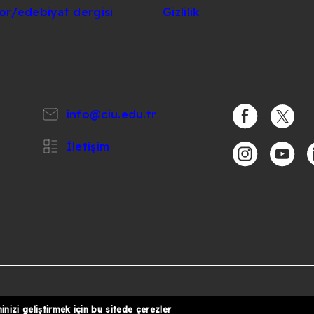
lor/edebiyat dergisi
Gizlilik
info@ciu.edu.tr
https://www.
https:/
İletişim
https://www.i
https:/
h
%
6 Uluslararası Kıbrıs Üniversitesi
inizi geliştirmek için bu sitede çerezler