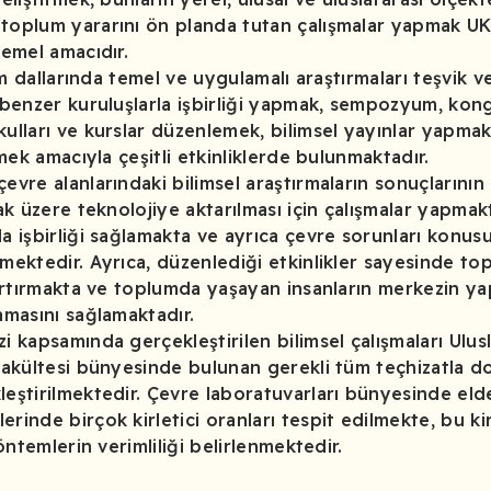
 toplum yararını ön planda tutan çalışmalar yapmak U
temel amacıdır.
lim dallarında temel ve uygulamalı araştırmaları teşvik 
ı benzer kuruluşlarla işbirliği yapmak, sempozyum, kon
kulları ve kurslar düzenlemek, bilimsel yayınlar yapm
lmek amacıyla çeşitli etkinliklerde bulunmaktadır.
evre alanlarındaki bilimsel araştırmaların sonuçlarının
mak üzere teknolojiye aktarılması için çalışmalar yapma
la işbirliği sağlamakta ve ayrıca çevre sorunları konus
rmektedir. Ayrıca, düzenlediği etkinlikler sayesinde t
 artırmakta ve toplumda yaşayan insanların merkezin ya
amasını sağlamaktadır.
i kapsamında gerçekleştirilen bilimsel çalışmaları Ulusl
 fakültesi bünyesinde bulunan gerekli tüm teçhizatla d
leştirilmektedir. Çevre laboratuvarları bünyesinde eld
rinde birçok kirletici oranları tespit edilmekte, bu kirl
yöntemlerin verimliliği belirlenmektedir.