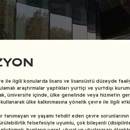
ZYON
e ile ilgili konularda lisans ve lisansüstü düzeyde faa
lamalı araştırmalar yaptıkları yurtiçi ve yurtdışı kurum
arak, üniversite içinde, ülke genelinde veya hizmetin ger
kullanarak ülke kalkınmasına yönelik çevre ile ilgili etk
r tanımayan ve yaşamı tehdit eden çevre sorunlarının 
lebilirlik felsefesiyle uyumlu, çok bileşenli (disiplinle
eliştirmek, bunların yerel, ulusal ve uluslararası ölçekt