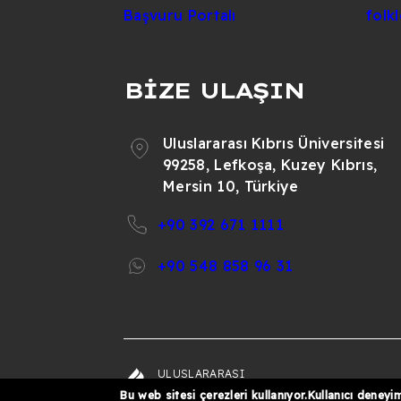
Başvuru Portalı
folk
BİZE ULAŞIN
Uluslararası Kıbrıs Üniversitesi
99258, Lefkoşa, Kuzey Kıbrıs,
Mersin 10, Türkiye
+90 392 671 1111
+90 548 858 96 31
ULUSLARARASI
© 202
KIBRIS
Bu web sitesi çerezleri kullanıyor.Kullanıcı deneyim
ÜNIVERSITESI