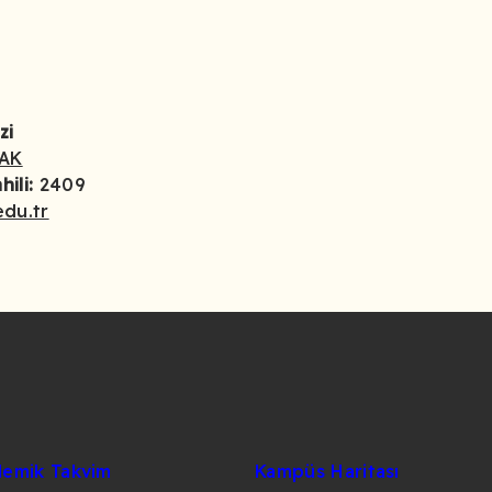
zi
DAK
hili:
2409
edu.tr
emik Takvim
Kampüs Haritası