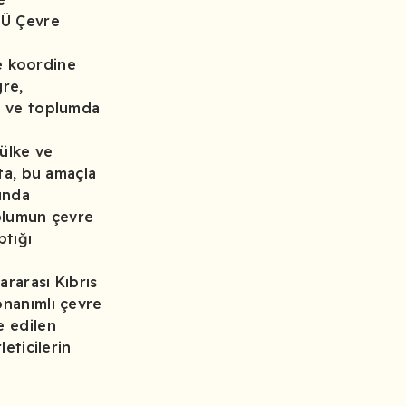
KÜ Çevre
ve koordine
gre,
ak ve toplumda
 ülke ve
kta, bu amaçla
unda
oplumun çevre
ptığı
ararası Kıbrıs
onanımlı çevre
e edilen
eticilerin