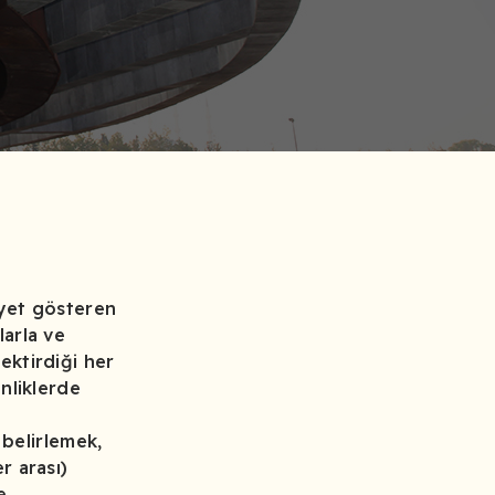
liyet gösteren
larla ve
ektirdiği her
inliklerde
belirlemek,
r arası)
e