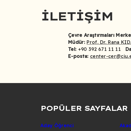
İLETIŞIM
Çevre Araştırmaları Merke
Müdür:
Prof. Dr. Rana KI
Tel:
+90 392 671 11 11
Da
E-posta:
center-cer@ciu.
POPÜLER SAYFALAR
Aday Öğrenci
Akad