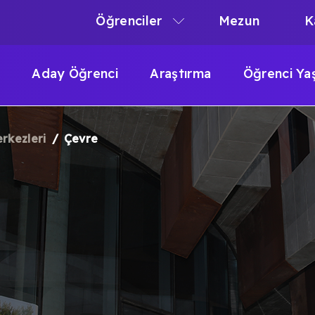
Öğrenciler
Mezun
K
N
N
Aday Öğrenci
Araştırma
Öğrenci Ya
IGATION
rkezleri
Çevre