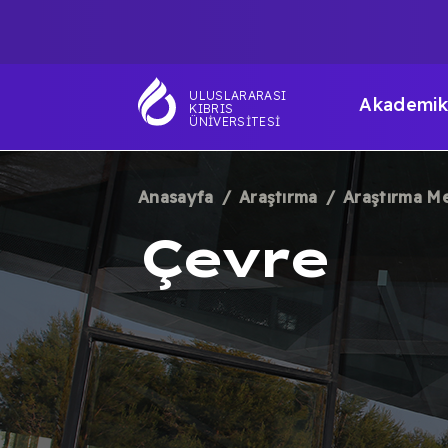
Ana
TOP
içeriğe
atla
NAVIGATIO
MAI
ULUSLARARASI
Akademik
KIBRIS
NAV
ÜNIVERSITESI
Anasayfa
Araştırma
Araştırma Me
SAYFA
Çevre
YOLU