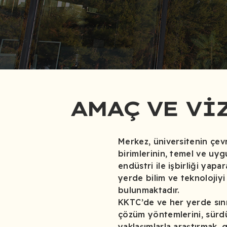
AMAÇ VE VI
Merkez, üniversitenin çevr
birimlerinin, temel ve uygu
endüstri ile işbirliği yap
yerde bilim ve teknolojiyi 
bulunmaktadır.
KKTC’de ve her yerde sını
çözüm yöntemlerini, sürdürü
yaklaşımlarla araştırmak, g