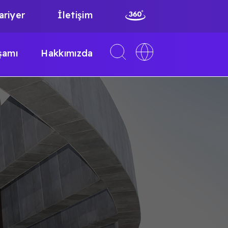
ariyer
İletişim
Toggle
Toggle
şamı
Hakkımızda
search
language
interface
switcher