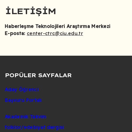
İLETIŞIM
Haberleşme Teknolojileri Araştırma Merkezi
E-posta:
center-ctrc@ciu.edu.tr
POPÜLER SAYFALAR
Aday Öğrenci
Başvuru Portalı
Akademik Takvim
folklor/edebiyat dergisi