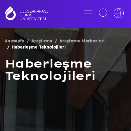
Ana
içeriğe
Menü
Toggle
Toggle
ULUSLARARASI
KIBRIS
atla
search
languag
ÜNIVERSITESI
interface
switche
Anasayfa
Araştırma
Araştırma Merkezleri
SAYFA
Haberleşme Teknolojileri
YOLU
Haberleşme
Teknolojileri